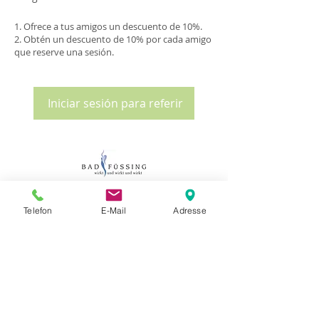
Ofrece a tus amigos un descuento de 10%.
Obtén un descuento de 10% por cada amigo
que reserve una sesión.
Iniciar sesión para referir
Contacto y cita:
MasajeStudioLaci
Telefon
E-Mail
Adresse
Propietario Mexhit Laci
Casa de apartamentos Erlenhof
Bachstrasse 33,
94072 Mala queja
+49 176 57 19 64 68
Móvil:
:
+49 8531 43 70 847
teléfono fijo
info@massagestudiolaci.com
www.massagestudiolaci.com
Lun-Sab 10 am - 8 pm ¡Citas previa cita!